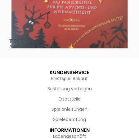
Oh, heilige Nacht!
2 D
11,95
€
4,
Ausführung wählen
Au
KUNDENSERVICE
Brettspiel Ankauf
Bestellung verfolgen
Ersatzteile
Spielanleitungen
Spieleberatung
INFORMATIONEN
Ladengeschäft