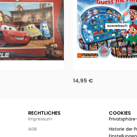
Ausverkauft
Puzzle 35 Teile Minnie +
Disney Guess the Film
14,95
€
g wählen
Ausführung wählen
RECHTLICHES
COOKIES
Impressum
Privatsphäre
AGB
Historie der 
Einstellunge