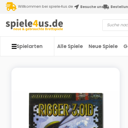
Willkommen bei spiele4us.de
Besuche uns
Bestellun
Spielarten
Alle Spiele
Neue Spiele
G