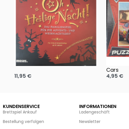
Oh, heilige Nacht!
2 Disney 
Cars
11,95
€
4,95
€
Ausführung wählen
Ausführun
KUNDENSERVICE
INFORMATIONEN
Brettspiel Ankauf
Ladengeschäft
Bestellung verfolgen
Newsletter