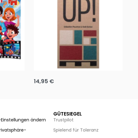
Team up
Ha
14,95
€
8
Ausführung wählen
Au
GÜTESIEGEL
-Einstellungen ändern
Trustpilot
Privatsphäre-
Spielend für Toleranz
n