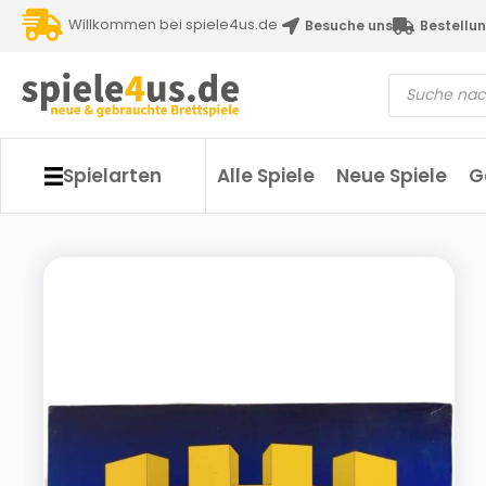
Willkommen bei spiele4us.de
Besuche uns
Bestellun
Spielarten
Alle Spiele
Neue Spiele
G