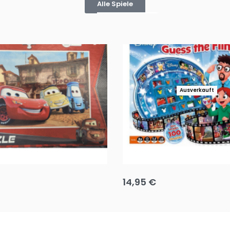
Alle Spiele
Ausverkauft
Puzzle 35 Teile Minnie +
Disney Guess the Film
14,95
€
g wählen
Ausführung wählen