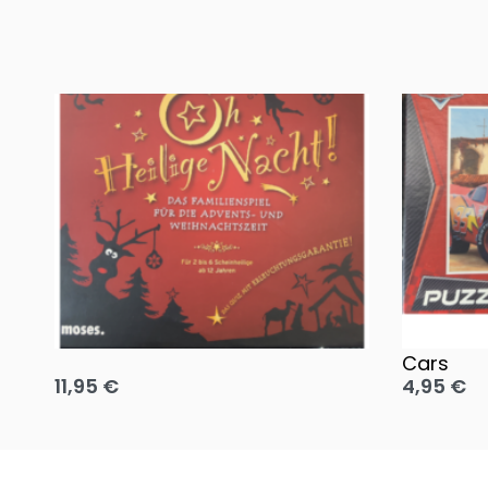
Oh, heilige Nacht!
2 Disney 
Cars
11,95
€
4,95
€
Ausführung wählen
Ausführun