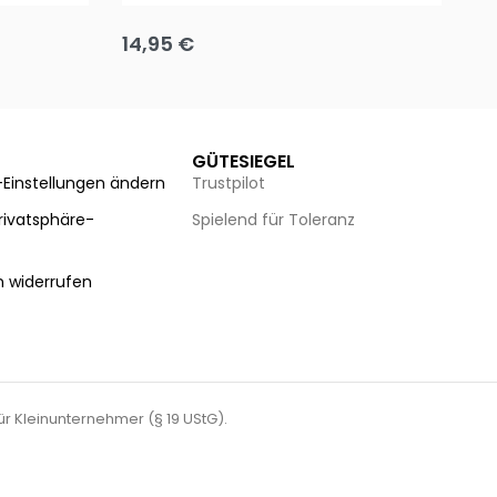
14,95
€
8
Ausführung wählen
Au
GÜTESIEGEL
-Einstellungen ändern
Trustpilot
Privatsphäre-
Spielend für Toleranz
n
n widerrufen
für Kleinunternehmer (§ 19 UStG).