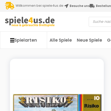
Willkommen bei spiele4us.de
Besuche uns
Bestellun
Spielarten
Alle Spiele
Neue Spiele
G