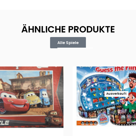
ÄHNLICHE PRODUKTE
Alle Spiele
Ausverkauft
Puzzle 35 Teile Minnie +
Disney Guess the Film