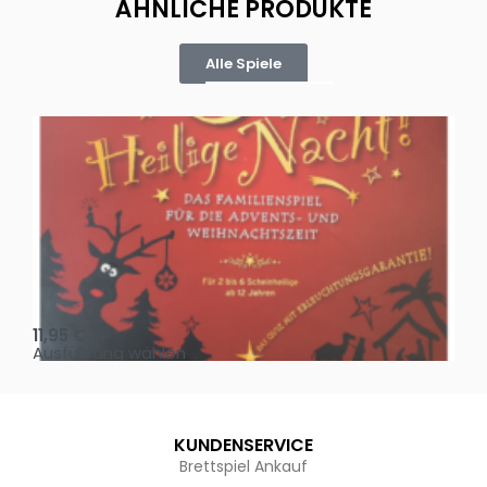
ÄHNLICHE PRODUKTE
Alle Spiele
Oh, heilige Nacht!
2 D
11,95
€
4,
Ausführung wählen
Au
KUNDENSERVICE
Brettspiel Ankauf