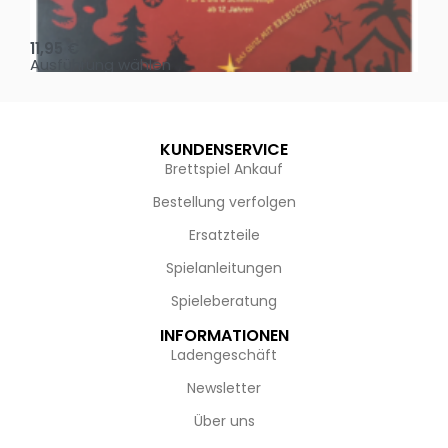
Oh, heilige Nacht!
2 D
11,95
€
4,
Ausführung wählen
Au
KUNDENSERVICE
Brettspiel Ankauf
Bestellung verfolgen
Ersatzteile
Spielanleitungen
Spieleberatung
INFORMATIONEN
Ladengeschäft
Newsletter
Über uns