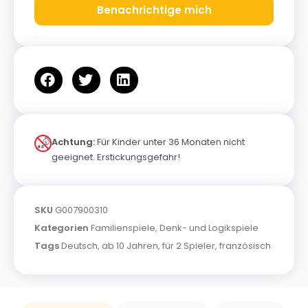
Benachrichtige mich
Achtung:
Für Kinder unter 36 Monaten nicht
geeignet. Erstickungsgefahr!
SKU
G007900310
Kategorien
Familienspiele
,
Denk- und Logikspiele
Tags
Deutsch
,
ab 10 Jahren
,
für 2 Spieler
,
französisch