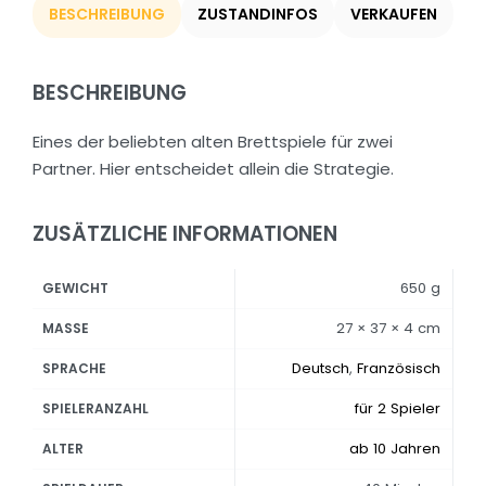
BESCHREIBUNG
ZUSTANDINFOS
VERKAUFEN
BESCHREIBUNG
Eines der beliebten alten Brettspiele für zwei
Partner. Hier entscheidet allein die Strategie.
ZUSÄTZLICHE INFORMATIONEN
650 g
GEWICHT
27 × 37 × 4 cm
MASSE
Deutsch
,
Französisch
SPRACHE
für 2 Spieler
SPIELERANZAHL
ab 10 Jahren
ALTER