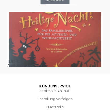
Oh, heilige Nacht!
2 D
11,95
€
4,
Ausführung wählen
Au
KUNDENSERVICE
Brettspiel Ankauf
Bestellung verfolgen
Ersatzteile