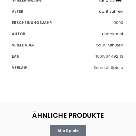
für 2 Spieler
SPIELERANZAHL
ab 8 Jahren
ALTER
0000
ERSCHEINUNGSJAHR
unbekannt
AUTOR
ca. 15 Minuten
SPIELDAUER
4001504492113
EAN
Schmidt Spiele
VERLAG
ÄHNLICHE PRODUKTE
Alle Spiele