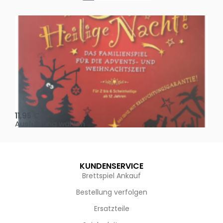
Oh, heilige Nacht!
2 D
11,95
€
4,
Ausführung wählen
Au
KUNDENSERVICE
Brettspiel Ankauf
Bestellung verfolgen
Ersatzteile