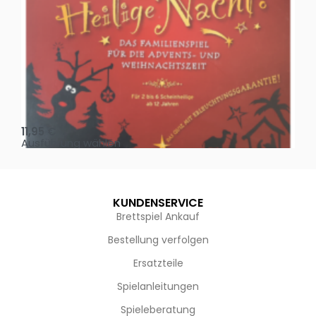
Oh, heilige Nacht!
2 D
11,95
€
4,
Ausführung wählen
Au
KUNDENSERVICE
Brettspiel Ankauf
Bestellung verfolgen
Ersatzteile
Spielanleitungen
Spieleberatung