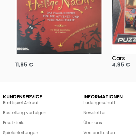
Oh, heilige Nacht!
2 Disney 
Cars
11,95
€
4,95
€
Ausführung wählen
Ausführun
KUNDENSERVICE
INFORMATIONEN
Brettspiel Ankauf
Ladengeschäft
Bestellung verfolgen
Newsletter
Ersatzteile
Über uns
Spielanleitungen
Versandkosten