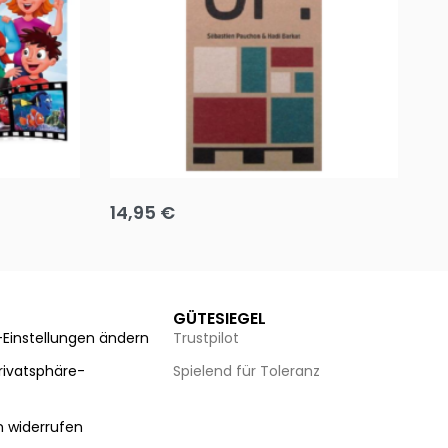
Team up
Ha
14,95
€
8
Ausführung wählen
Au
GÜTESIEGEL
-Einstellungen ändern
Trustpilot
Privatsphäre-
Spielend für Toleranz
n
n widerrufen