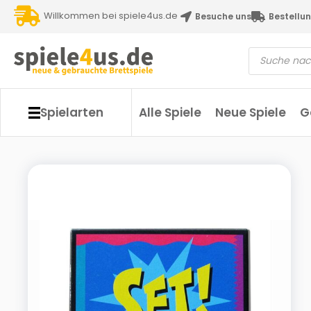
Willkommen bei spiele4us.de
Besuche uns
Bestellun
Spielarten
Alle Spiele
Neue Spiele
G