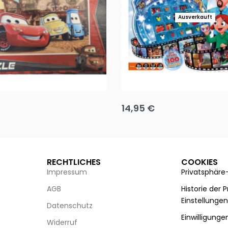
Ausverkauft
Puzzle 35 Teile Minnie +
Disney Guess the Film
14,95
€
g wählen
Ausführung wählen
RECHTLICHES
COOKIES
Impressum
Privatsphäre
AGB
Historie der 
Einstellunge
Datenschutz
Einwilligunge
Widerruf