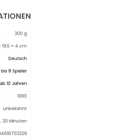
ATIONEN
300 g
× 19,5 × 4 cm
Deutsch
 bis 8 Spieler
ab 10 Jahren
1990
unbekannt
. 20 Minuten
04618703229