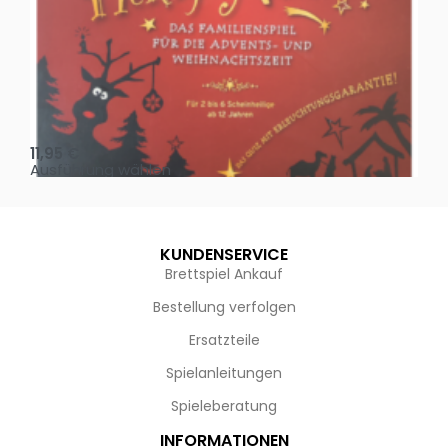
Oh, heilige Nacht!
2 D
11,95
€
4,
Ausführung wählen
Au
KUNDENSERVICE
Brettspiel Ankauf
Bestellung verfolgen
Ersatzteile
Spielanleitungen
Spieleberatung
INFORMATIONEN