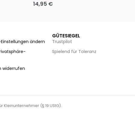
14,95
€
8
Ausführung wählen
Au
GÜTESIEGEL
-Einstellungen ändern
Trustpilot
Privatsphäre-
Spielend für Toleranz
n
n widerrufen
für Kleinunternehmer (§ 19 UStG).