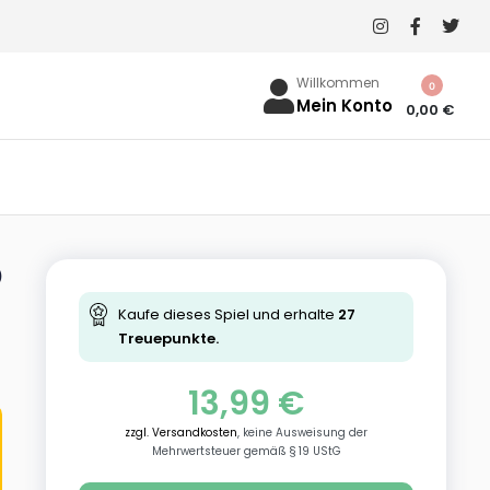
Willkommen
0
Mein Konto
0,00
€
D
Kaufe dieses Spiel und erhalte
27
Treuepunkte.
13,99
€
zzgl. Versandkosten
, keine Ausweisung der
Mehrwertsteuer gemäß § 19 UStG