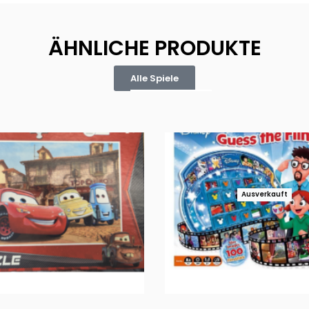
ÄHNLICHE PRODUKTE
Alle Spiele
Ausverkauft
Puzzle 35 Teile Minnie +
Disney Guess the Film