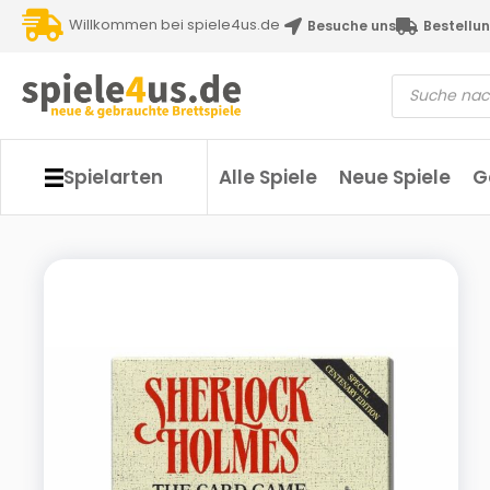
Willkommen bei spiele4us.de
Besuche uns
Bestellun
Spielarten
Alle Spiele
Neue Spiele
G