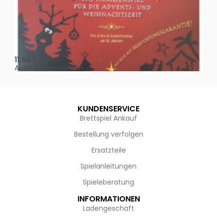
Oh, heilige Nacht!
2 D
11,95
€
4,
Ausführung wählen
Au
KUNDENSERVICE
Brettspiel Ankauf
Bestellung verfolgen
Ersatzteile
Spielanleitungen
Spieleberatung
INFORMATIONEN
Ladengeschäft