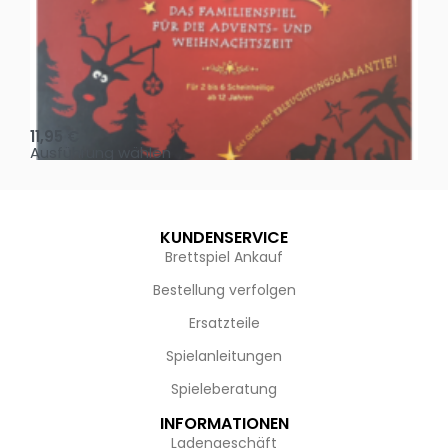
Oh, heilige Nacht!
2 D
11,95
€
4,
Ausführung wählen
Au
KUNDENSERVICE
Brettspiel Ankauf
Bestellung verfolgen
Ersatzteile
Spielanleitungen
Spieleberatung
INFORMATIONEN
Ladengeschäft