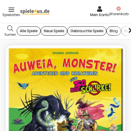
0
Mein Konto
Alle Spiele
Neue Spiele
Gebrauchte Spiele
Blog
Ges