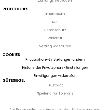
Zahlungsmethoden
RECHTLICHES
Impressum
AGB
Datenschutz
Widerruf
Vertrag widerrufen
COOKIES
Privatsphäre-Einstellungen ändern
Historie der Privatsphäre-Einstellungen
Einwilligungen widerrufen
GÜTESIEGEL
Trustpilot
Spielend für Toleranz
Alle Preise gelten zzgl. Versandkosten. Für Lieferung oder