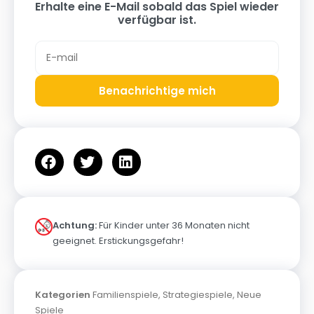
Erhalte eine E-Mail sobald das Spiel wieder
verfügbar ist.
Benachrichtige mich
Achtung:
Für Kinder unter 36 Monaten nicht
geeignet. Erstickungsgefahr!
Kategorien
Familienspiele
,
Strategiespiele
,
Neue
Spiele