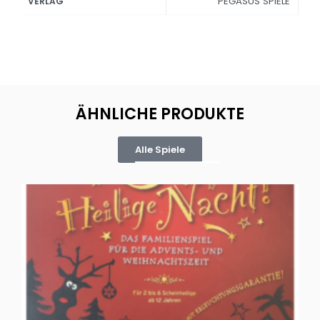
PEGASUS SPIELE
VERLAG
ÄHNLICHE PRODUKTE
Alle Spiele
Oh, heilige Nacht!
2 D