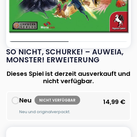
SO NICHT, SCHURKE! – AUWEIA,
MONSTER! ERWEITERUNG
Dieses Spiel ist derzeit ausverkauft und
nicht verfügbar.
Neu
NICHT VERFÜGBAR
14,99
€
Neu und originalverpackt.