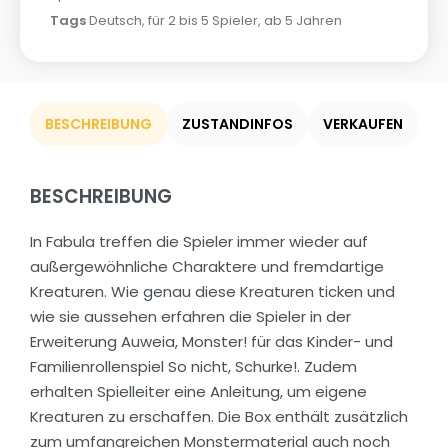
Tags
Deutsch
,
für 2 bis 5 Spieler
,
ab 5 Jahren
BESCHREIBUNG
ZUSTANDINFOS
VERKAUFEN
BESCHREIBUNG
In Fabula treffen die Spieler immer wieder auf
außergewöhnliche Charaktere und fremdartige
Kreaturen. Wie genau diese Kreaturen ticken und
wie sie aussehen erfahren die Spieler in der
Erweiterung Auweia, Monster! für das Kinder- und
Familienrollenspiel So nicht, Schurke!. Zudem
erhalten Spielleiter eine Anleitung, um eigene
Kreaturen zu erschaffen. Die Box enthält zusätzlich
zum umfangreichen Monstermaterial auch noch