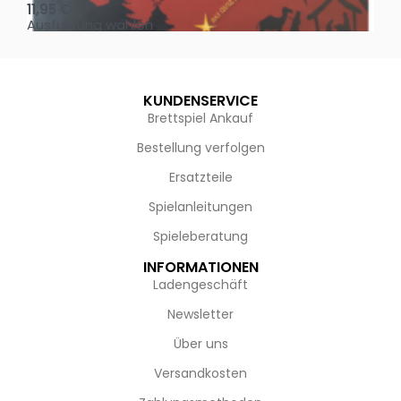
11,95
€
4,
Ausführung wählen
Au
KUNDENSERVICE
Brettspiel Ankauf
Bestellung verfolgen
Ersatzteile
Spielanleitungen
Spieleberatung
INFORMATIONEN
Ladengeschäft
Newsletter
Über uns
Versandkosten