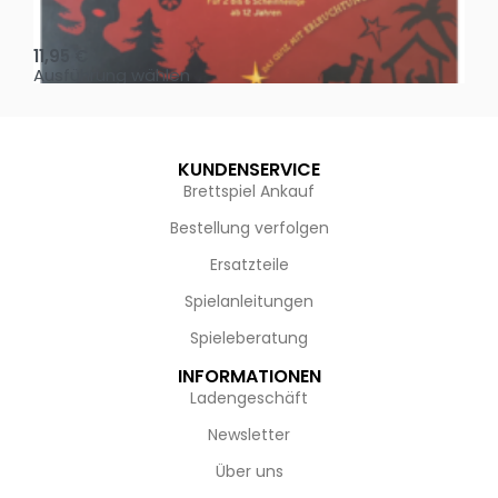
Oh, heilige Nacht!
2 D
11,95
€
4,
Ausführung wählen
Au
KUNDENSERVICE
Brettspiel Ankauf
Bestellung verfolgen
Ersatzteile
Spielanleitungen
Spieleberatung
INFORMATIONEN
Ladengeschäft
Newsletter
Über uns