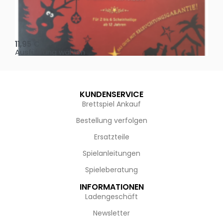
Oh, heilige Nacht!
2 D
11,95
€
4,
Ausführung wählen
Au
KUNDENSERVICE
Brettspiel Ankauf
Bestellung verfolgen
Ersatzteile
Spielanleitungen
Spieleberatung
INFORMATIONEN
Ladengeschäft
Newsletter