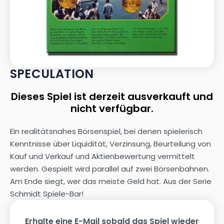
SPECULATION
Dieses Spiel ist derzeit ausverkauft und
nicht verfügbar.
Ein realitätsnahes Börsenspiel, bei denen spielerisch
Kenntnisse über Liquidität, Verzinsung, Beurteilung von
Kauf und Verkauf und Aktienbewertung vermittelt
werden. Gespielt wird parallel auf zwei Börsenbahnen.
Am Ende siegt, wer das meiste Geld hat. Aus der Serie
Schmidt Spiele-Bar!
Erhalte eine E-Mail sobald das Spiel wieder