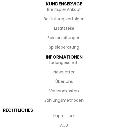
KUNDENSERVICE
Brettspiel Ankauf
Bestellung verfolgen
Ersatzteile
Spielanleitungen
Spieleberatung
INFORMATIONEN
Ladengeschäft
Newsletter
Über uns
Versandkosten
Zahlungsmethoden
RECHTLICHES
Impressum
AGB