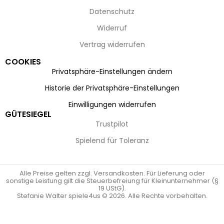
Datenschutz
Widerruf
Vertrag widerrufen
COOKIES
Privatsphäre-Einstellungen ändern
Historie der Privatsphäre-Einstellungen
Einwilligungen widerrufen
GÜTESIEGEL
Trustpilot
Spielend für Toleranz
Alle Preise gelten zzgl. Versandkosten. Für Lieferung oder
sonstige Leistung gilt die Steuerbefreiung für Kleinunternehmer (§
19 UStG).
Stefanie Walter spiele4us © 2026. Alle Rechte vorbehalten.