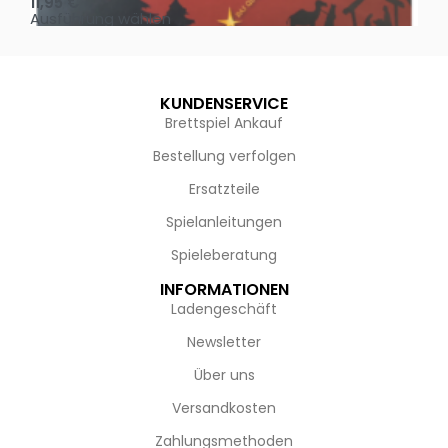
11,95
€
4,
Ausführung wählen
Au
KUNDENSERVICE
Brettspiel Ankauf
Bestellung verfolgen
Ersatzteile
Spielanleitungen
Spieleberatung
INFORMATIONEN
Ladengeschäft
Newsletter
Über uns
Versandkosten
Zahlungsmethoden