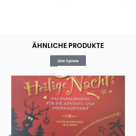
ÄHNLICHE PRODUKTE
Alle Spiele
Oh, heilige Nacht!
2 D