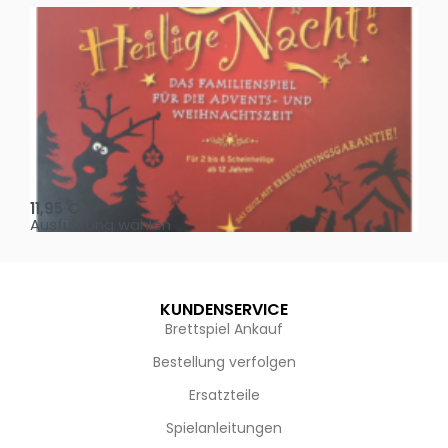
Oh, heilige Nacht!
2 D
11,95
€
4,
Ausführung wählen
Au
KUNDENSERVICE
Brettspiel Ankauf
Bestellung verfolgen
Ersatzteile
Spielanleitungen