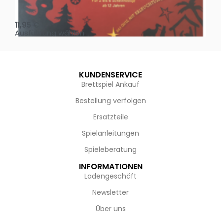
Oh, heilige Nacht!
2 D
11,95
€
4,
Ausführung wählen
Au
KUNDENSERVICE
Brettspiel Ankauf
Bestellung verfolgen
Ersatzteile
Spielanleitungen
Spieleberatung
INFORMATIONEN
Ladengeschäft
Newsletter
Über uns