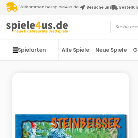
Willkommen bei spiele4us.de
Besuche uns
Bestellun
Spielarten
Alle Spiele
Neue Spiele
G