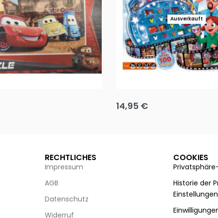
Ausverkauft
Puzzle 35 Teile Minnie +
Disney Guess the Film
14,95
€
g wählen
Ausführung wählen
RECHTLICHES
COOKIES
Impressum
Privatsphäre
AGB
Historie der 
Einstellunge
Datenschutz
Einwilligunge
Widerruf