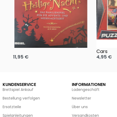
Oh, heilige Nacht!
2 Disney 
Cars
11,95
€
4,95
€
Ausführung wählen
Ausführun
KUNDENSERVICE
INFORMATIONEN
Brettspiel Ankauf
Ladengeschäft
Bestellung verfolgen
Newsletter
Ersatzteile
Über uns
Spielanleitungen
Versandkosten