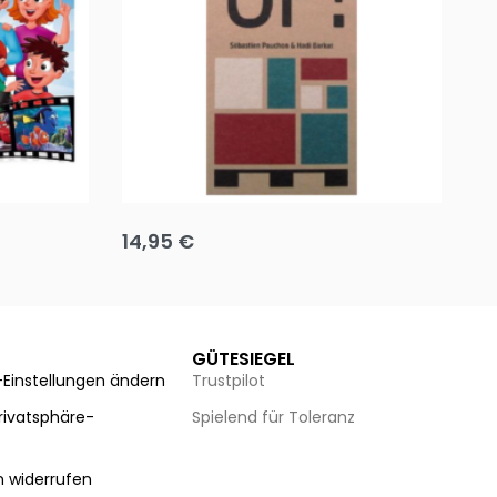
Team up
Ha
14,95
€
8
Ausführung wählen
Au
GÜTESIEGEL
-Einstellungen ändern
Trustpilot
Privatsphäre-
Spielend für Toleranz
n
n widerrufen