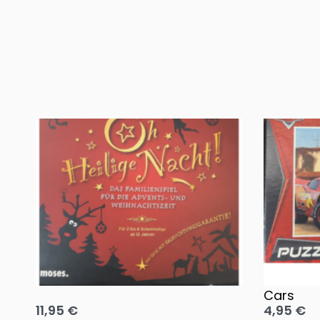
Oh, heilige Nacht!
2 Disney 
Cars
11,95
€
4,95
€