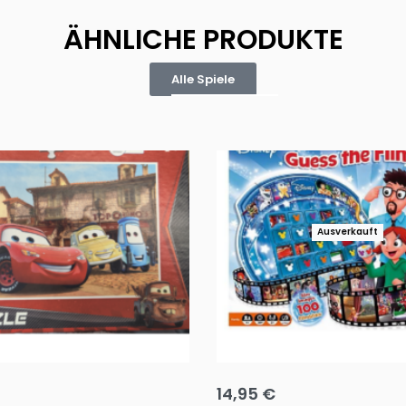
ÄHNLICHE PRODUKTE
Alle Spiele
Ausverkauft
Puzzle 35 Teile Minnie +
Disney Guess the Film
14,95
€