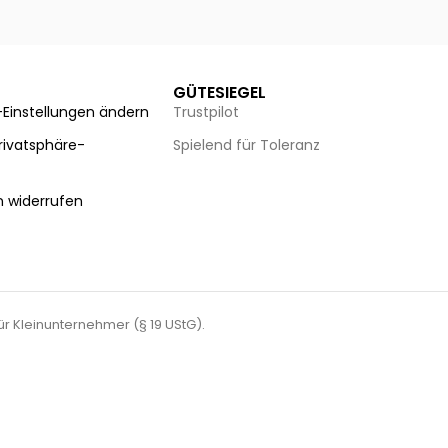
Ausführung wählen
Au
GÜTESIEGEL
-Einstellungen ändern
Trustpilot
Privatsphäre-
Spielend für Toleranz
n
n widerrufen
für Kleinunternehmer (§ 19 UStG).