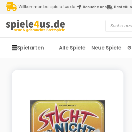
Willkommen bei spiele4us.de
Besuche uns
Bestellun
Spielarten
Alle Spiele
Neue Spiele
G