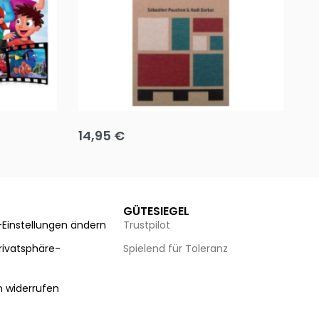
Team up
Ha
14,95
€
8
Ausführung wählen
Au
GÜTESIEGEL
-Einstellungen ändern
Trustpilot
Privatsphäre-
Spielend für Toleranz
n
n widerrufen