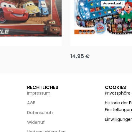
Ausverkauft
Puzzle 35 Teile Minnie +
Disney Guess the Film
14,95
€
g wählen
Ausführung wählen
RECHTLICHES
COOKIES
Impressum
Privatsphäre
AGB
Historie der 
Einstellunge
Datenschutz
Einwilligunge
Widerruf