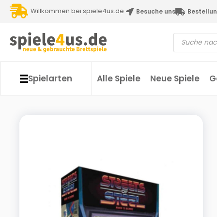
Willkommen bei spiele4us.de
Besuche uns
Bestellun
Spielarten
Alle Spiele
Neue Spiele
G