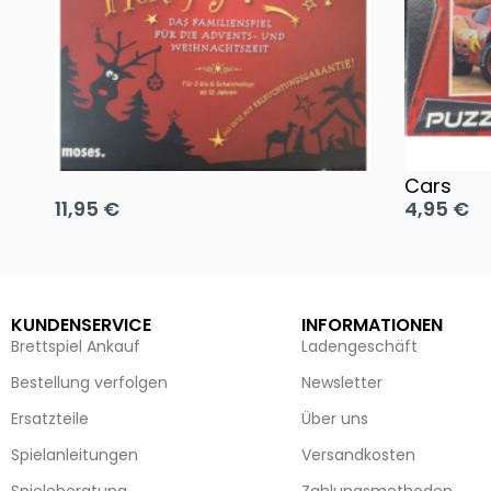
Oh, heilige Nacht!
2 Disney 
Cars
11,95
€
4,95
€
Ausführung wählen
Ausführun
KUNDENSERVICE
INFORMATIONEN
Brettspiel Ankauf
Ladengeschäft
Bestellung verfolgen
Newsletter
Ersatzteile
Über uns
Spielanleitungen
Versandkosten