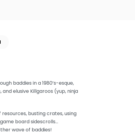
N
rough baddies in a 1980’s-esque,
and elusive Killgaroos (yup, ninja
of resources, busting crates, using
e game board sidescrolls…
nother wave of baddies!