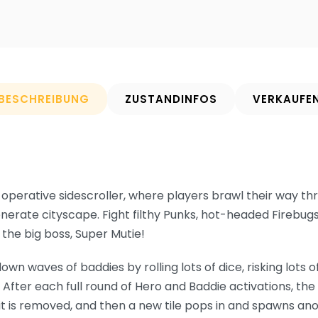
BESCHREIBUNG
ZUSTANDINFOS
VERKAUFE
o-operative sidescroller, where players brawl their way th
erate cityscape. Fight filthy Punks, hot-headed Firebugs, 
the big boss, Super Mutie!
down waves of baddies by rolling lots of dice, risking lots 
 After each full round of Hero and Baddie activations, th
as it is removed, and then a new tile pops in and spawns a