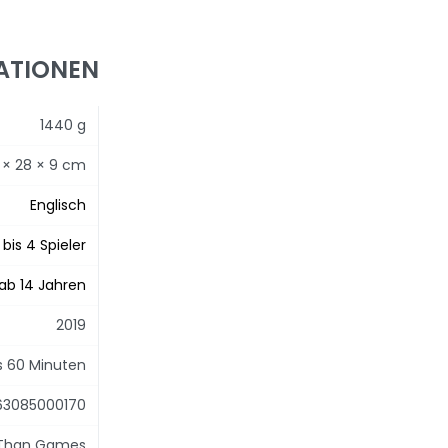
ATIONEN
1440 g
1 × 28 × 9 cm
Englisch
1 bis 4 Spieler
ab 14 Jahren
2019
is 60 Minuten
63085000170
 Than Games