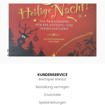
Oh, heilige Nacht!
2 D
11,95
€
4,
Ausführung wählen
Au
KUNDENSERVICE
Brettspiel Ankauf
Bestellung verfolgen
Ersatzteile
Spielanleitungen