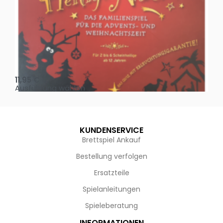
Oh, heilige Nacht!
2 D
11,95
€
4,
Ausführung wählen
Au
KUNDENSERVICE
Brettspiel Ankauf
Bestellung verfolgen
Ersatzteile
Spielanleitungen
Spieleberatung
INFORMATIONEN