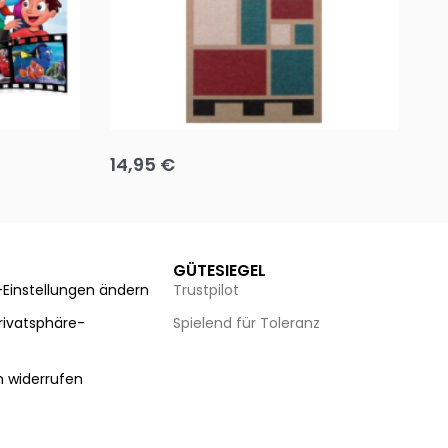
Team up
Ha
14,95
€
8
Ausführung wählen
Au
GÜTESIEGEL
-Einstellungen ändern
Trustpilot
Privatsphäre-
Spielend für Toleranz
n
n widerrufen