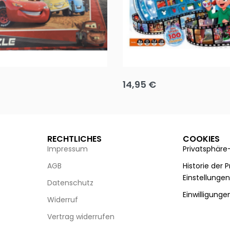
Puzzle 35 Teile Minnie +
Disney Guess the Film
14,95
€
g wählen
Ausführung wählen
RECHTLICHES
COOKIES
Impressum
Privatsphäre
AGB
Historie der 
Einstellunge
Datenschutz
Einwilligunge
Widerruf
Vertrag widerrufen