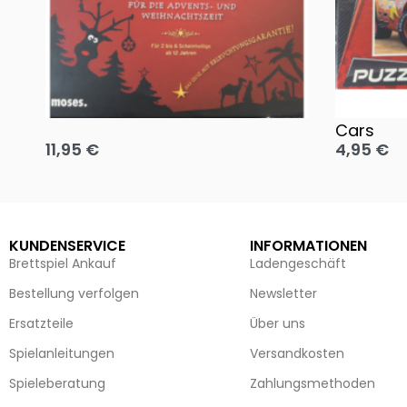
Oh, heilige Nacht!
2 Disney 
Cars
11,95
€
4,95
€
Ausführung wählen
Ausführun
KUNDENSERVICE
INFORMATIONEN
Brettspiel Ankauf
Ladengeschäft
Bestellung verfolgen
Newsletter
Ersatzteile
Über uns
Spielanleitungen
Versandkosten
Spieleberatung
Zahlungsmethoden