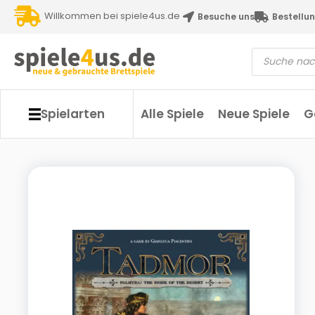
Willkommen bei spiele4us.de
Besuche uns
Bestellun
Spielarten
Alle Spiele
Neue Spiele
G