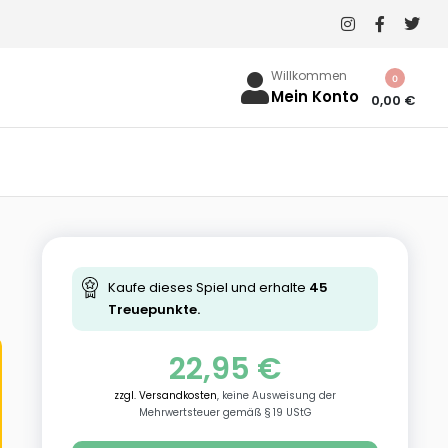
Willkommen
0
Mein Konto
0,00
€
Kaufe dieses Spiel und erhalte
45
Treuepunkte.
22,95
€
zzgl. Versandkosten
, keine Ausweisung der
Mehrwertsteuer gemäß § 19 UStG