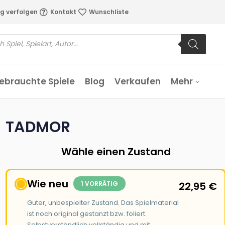
g verfolgen
Kontakt
Wunschliste
ebrauchte Spiele
Blog
Verkaufen
Mehr
TADMOR
Wähle einen Zustand
Wie neu
1 VORRÄTIG
22,95
€
Guter, unbespielter Zustand. Das Spielmaterial
ist noch original gestanzt bzw. foliert.
Selbstverständlich vollständig und mit