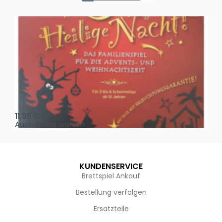
Oh, heilige Nacht!
2 D
11,95
€
4,
Ausführung wählen
Au
KUNDENSERVICE
Brettspiel Ankauf
Bestellung verfolgen
Ersatzteile