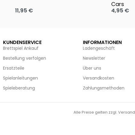
Cars
11,95
€
4,95
€
Ausführung wählen
Ausführun
KUNDENSERVICE
INFORMATIONEN
Brettspiel Ankauf
Ladengeschäft
Bestellung verfolgen
Newsletter
Ersatzteile
Über uns
Spielanleitungen
Versandkosten
Spieleberatung
Zahlungsmethoden
Alle Preise gelten zzgl. Versand