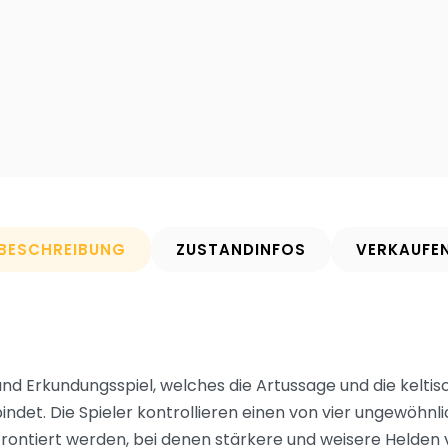
BESCHREIBUNG
ZUSTANDINFOS
VERKAUFE
 und Erkundungsspiel, welches die Artussage und die keltis
bindet. Die Spieler kontrollieren einen von vier ungewöhn
frontiert werden, bei denen stärkere und weisere Helden 