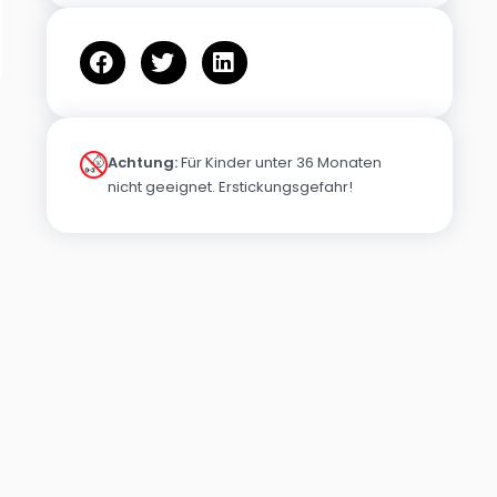
Achtung:
Für Kinder unter 36 Monaten
nicht geeignet. Erstickungsgefahr!