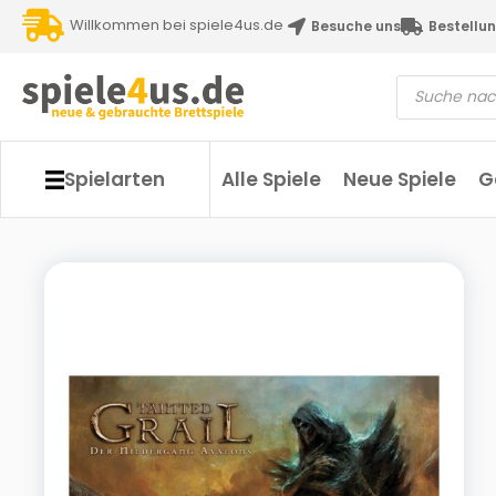
Willkommen bei spiele4us.de
Besuche uns
Bestellun
Spielarten
Alle Spiele
Neue Spiele
G