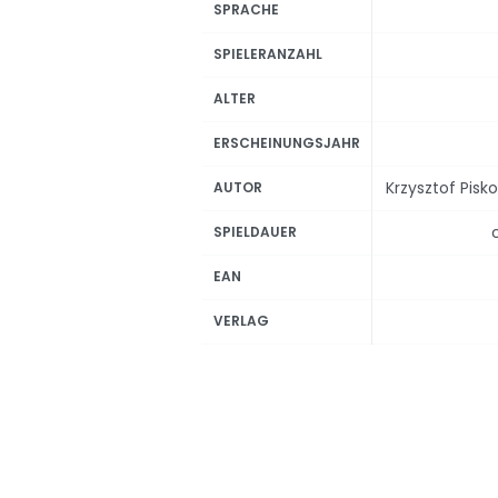
SPRACHE
SPIELERANZAHL
ALTER
ERSCHEINUNGSJAHR
Krzysztof Pisk
AUTOR
SPIELDAUER
EAN
VERLAG