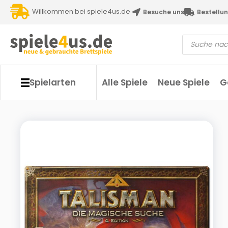
Willkommen bei spiele4us.de
Besuche uns
Bestellun
Spielarten
Alle Spiele
Neue Spiele
G