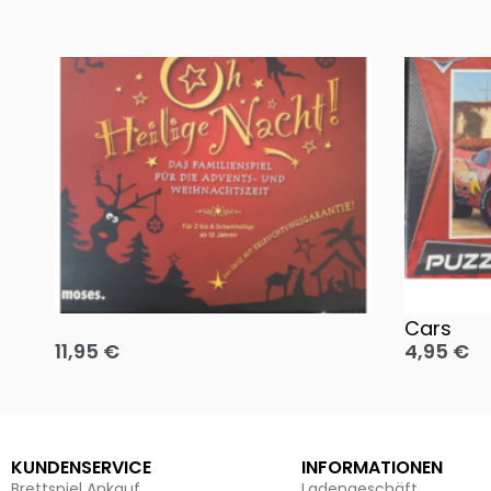
Oh, heilige Nacht!
2 Disney 
Cars
11,95
€
4,95
€
Ausführung wählen
Ausführun
KUNDENSERVICE
INFORMATIONEN
Brettspiel Ankauf
Ladengeschäft