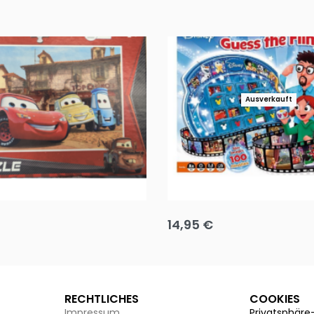
Ausverkauft
Puzzle 35 Teile Minnie +
Disney Guess the Film
14,95
€
g wählen
Ausführung wählen
RECHTLICHES
COOKIES
Impressum
Privatsphäre