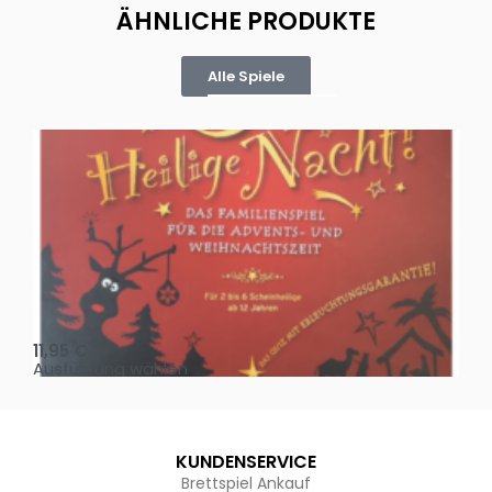
ÄHNLICHE PRODUKTE
Alle Spiele
Oh, heilige Nacht!
2 D
11,95
€
4,
Ausführung wählen
Au
KUNDENSERVICE
Brettspiel Ankauf