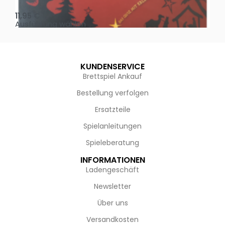
11,95
€
4,
Ausführung wählen
Au
KUNDENSERVICE
Brettspiel Ankauf
Bestellung verfolgen
Ersatzteile
Spielanleitungen
Spieleberatung
INFORMATIONEN
Ladengeschäft
Newsletter
Über uns
Versandkosten