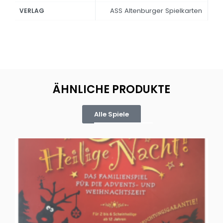
ASS Altenburger Spielkarten
VERLAG
ÄHNLICHE PRODUKTE
Alle Spiele
Oh, heilige Nacht!
2 D