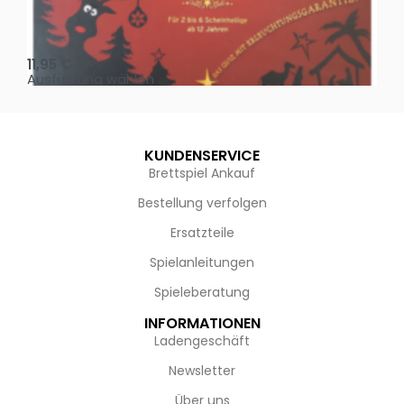
Oh, heilige Nacht!
2 D
11,95
€
4,
Ausführung wählen
Au
KUNDENSERVICE
Brettspiel Ankauf
Bestellung verfolgen
Ersatzteile
Spielanleitungen
Spieleberatung
INFORMATIONEN
Ladengeschäft
Newsletter
Über uns