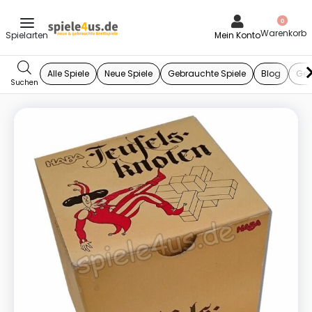
0
Mein Konto
Alle Spiele
Neue Spiele
Gebrauchte Spiele
Blog
Ges