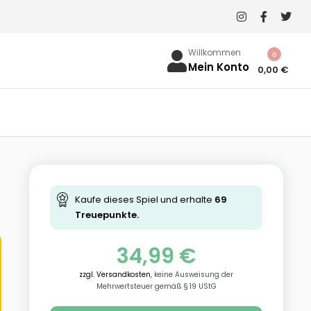
Willkommen
0
Mein Konto
0,00
€
Kaufe dieses Spiel und erhalte
69
Treuepunkte.
34,99
€
zzgl. Versandkosten
, keine Ausweisung der
Mehrwertsteuer gemäß § 19 UStG