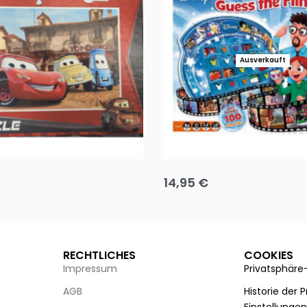
Ausverkauft
Puzzle 35 Teile Minnie +
Disney Guess the Film
14,95
€
g wählen
Ausführung wählen
RECHTLICHES
COOKIES
Impressum
Privatsphäre
AGB
Historie der 