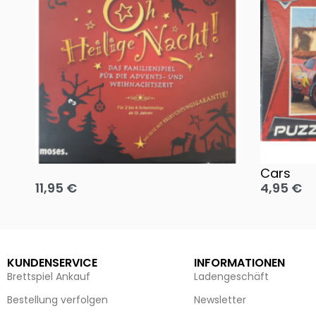
Oh, heilige Nacht!
2 Disney 
Cars
11,95
€
4,95
€
Ausführung wählen
Ausführun
KUNDENSERVICE
INFORMATIONEN
Brettspiel Ankauf
Ladengeschäft
Bestellung verfolgen
Newsletter