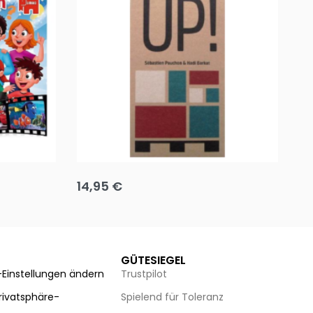
Team up
Ha
14,95
€
8
Ausführung wählen
Au
GÜTESIEGEL
-Einstellungen ändern
Trustpilot
Privatsphäre-
Spielend für Toleranz