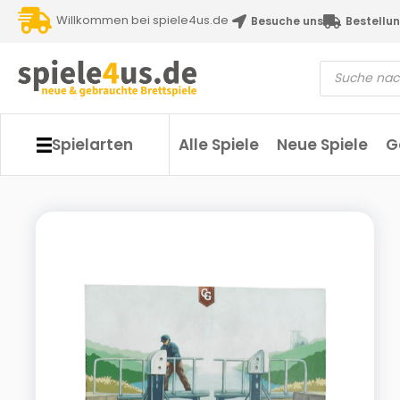
Willkommen bei spiele4us.de
Besuche uns
Bestellun
Spielarten
Alle Spiele
Neue Spiele
G