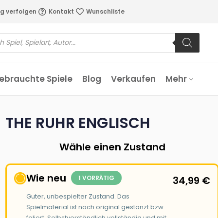
g verfolgen
Kontakt
Wunschliste
ebrauchte Spiele
Blog
Verkaufen
Mehr
THE RUHR ENGLISCH
Wähle einen Zustand
Wie neu
1 VORRÄTIG
34,99
€
Guter, unbespielter Zustand. Das
Spielmaterial ist noch original gestanzt bzw.
foliert. Selbstverständlich vollständig und mit