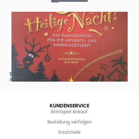
Oh, heilige Nacht!
2 D
11,95
€
4,
Ausführung wählen
Au
KUNDENSERVICE
Brettspiel Ankauf
Bestellung verfolgen
Ersatzteile