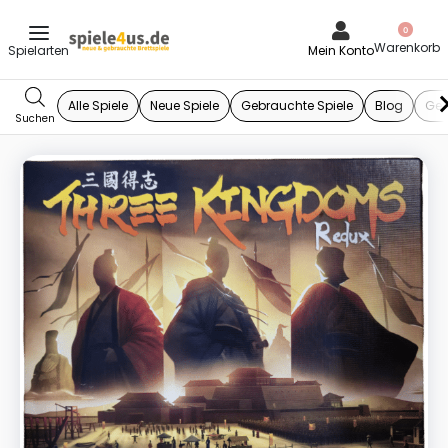
0
Mein Konto
Alle Spiele
Neue Spiele
Gebrauchte Spiele
Blog
Ges