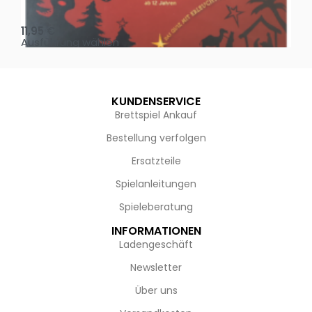
Oh, heilige Nacht!
2 D
11,95
€
4,
Ausführung wählen
Au
KUNDENSERVICE
Brettspiel Ankauf
Bestellung verfolgen
Ersatzteile
Spielanleitungen
Spieleberatung
INFORMATIONEN
Ladengeschäft
Newsletter
Über uns