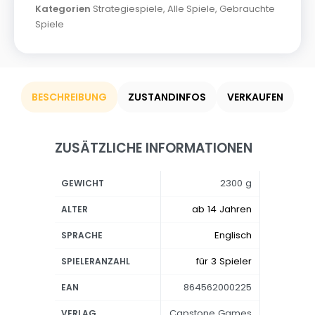
Kategorien
Strategiespiele
,
Alle Spiele
,
Gebrauchte
Spiele
BESCHREIBUNG
ZUSTANDINFOS
VERKAUFEN
ZUSÄTZLICHE INFORMATIONEN
2300 g
GEWICHT
ab 14 Jahren
ALTER
Englisch
SPRACHE
für 3 Spieler
SPIELERANZAHL
864562000225
EAN
Capstone Games
VERLAG