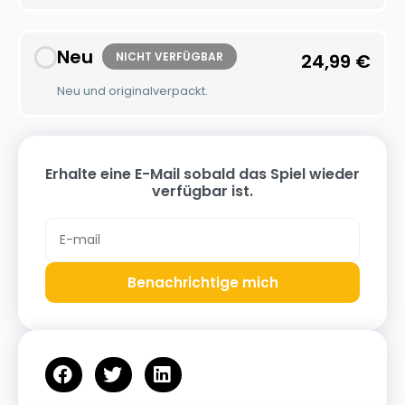
Neu
NICHT VERFÜGBAR
24,99
€
Neu und originalverpackt.
Erhalte eine E-Mail sobald das Spiel wieder
verfügbar ist.
Benachrichtige mich