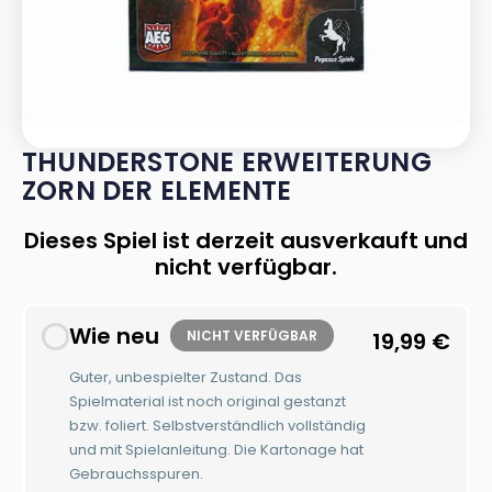
THUNDERSTONE ERWEITERUNG
ZORN DER ELEMENTE
Dieses Spiel ist derzeit ausverkauft und
nicht verfügbar.
Wie neu
NICHT VERFÜGBAR
19,99
€
Guter, unbespielter Zustand. Das
Spielmaterial ist noch original gestanzt
bzw. foliert. Selbstverständlich vollständig
und mit Spielanleitung. Die Kartonage hat
Gebrauchsspuren.