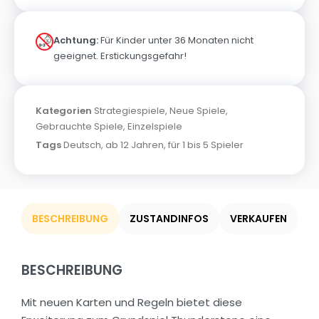
Achtung:
Für Kinder unter 36 Monaten nicht
geeignet. Erstickungsgefahr!
Kategorien
Strategiespiele
,
Neue Spiele
,
Gebrauchte Spiele
,
Einzelspiele
Tags
Deutsch
,
ab 12 Jahren
,
für 1 bis 5 Spieler
BESCHREIBUNG
ZUSTANDINFOS
VERKAUFEN
BESCHREIBUNG
Mit neuen Karten und Regeln bietet diese