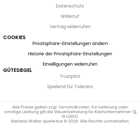
Datenschutz
Widerruf
Vertrag widerrufen
COOKIES
Privatsphäre-Einstellungen ändern
Historie der Privatsphäre-Einstellungen
Einwilligungen widerrufen
GÜTESIEGEL
Trustpilot
Spielend für Toleranz
Alle Preise gelten zzgl. Versandkosten. Für Lieferung oder
sonstige Leistung gilt die Steuerbefreiung für Kleinunternehmer (§
19 UStG).
Stefanie Walter spiele4us © 2026. Alle Rechte vorbehalten.