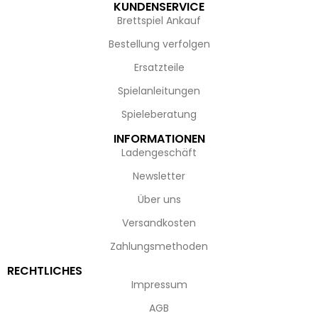
KUNDENSERVICE
Brettspiel Ankauf
Bestellung verfolgen
Ersatzteile
Spielanleitungen
Spieleberatung
INFORMATIONEN
Ladengeschäft
Newsletter
Über uns
Versandkosten
Zahlungsmethoden
RECHTLICHES
Impressum
AGB