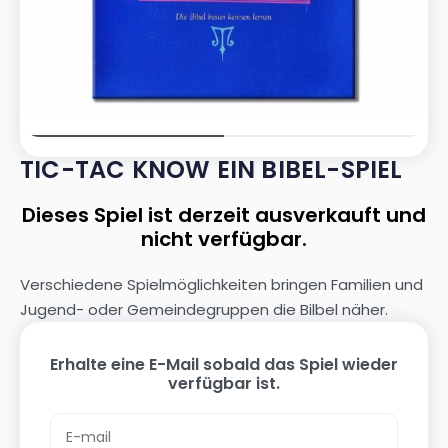
TIC-TAC KNOW EIN BIBEL-SPIEL
Dieses Spiel ist derzeit ausverkauft und
nicht verfügbar.
Verschiedene Spielmöglichkeiten bringen Familien und
Jugend- oder Gemeindegruppen die Bilbel näher.
Erhalte eine E-Mail sobald das Spiel wieder
verfügbar ist.