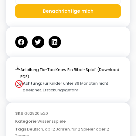
Benachrichtige mich
Anleitung Tic-Tac Know Ein Bibel-Spiel' (Download
PDF)
Achtung:
Für Kinder unter 36 Monaten nicht
geeignet. Erstickungsgefahr!
SKU
G029201520
Kategorie
Wissensspiele
Tags
Deutsch
,
ab 12 Jahren
,
für 2 Spieler oder 2
Teams