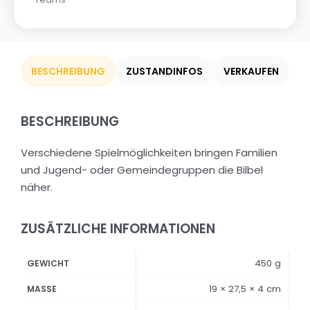
BESCHREIBUNG
ZUSTANDINFOS
VERKAUFEN
BESCHREIBUNG
Verschiedene Spielmöglichkeiten bringen Familien
und Jugend- oder Gemeindegruppen die Bilbel
näher.
ZUSÄTZLICHE INFORMATIONEN
450 g
GEWICHT
19 × 27,5 × 4 cm
MASSE