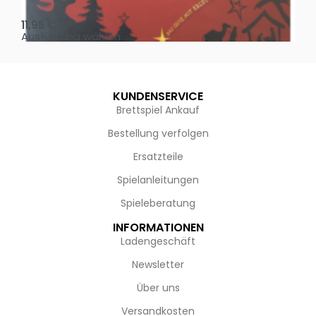
Oh, heilige Nacht!
2 D
11,95
€
4,
Ausführung wählen
Au
KUNDENSERVICE
Brettspiel Ankauf
Bestellung verfolgen
Ersatzteile
Spielanleitungen
Spieleberatung
INFORMATIONEN
Ladengeschäft
Newsletter
Über uns
Versandkosten