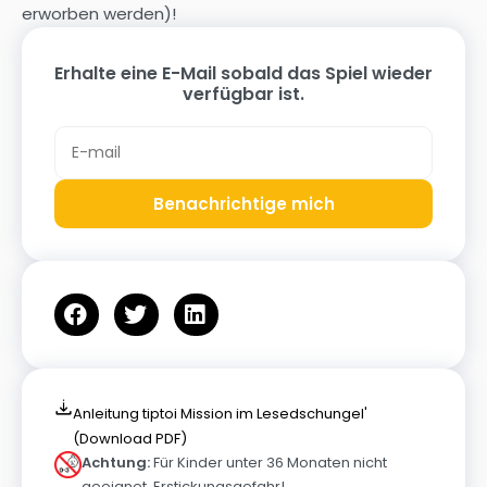
erworben werden)!
Erhalte eine E-Mail sobald das Spiel wieder
verfügbar ist.
Benachrichtige mich
Anleitung tiptoi Mission im Lesedschungel'
(Download PDF)
Achtung:
Für Kinder unter 36 Monaten nicht
geeignet. Erstickungsgefahr!