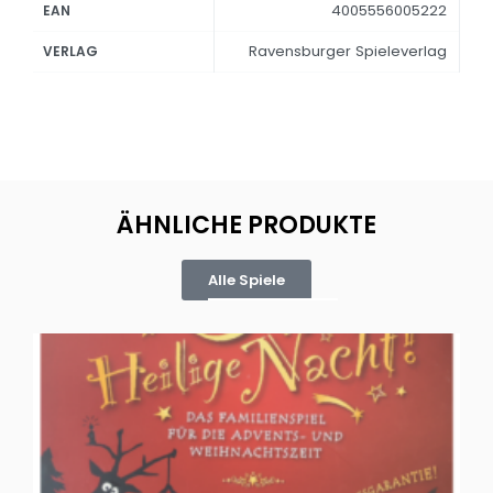
4005556005222
EAN
Ravensburger Spieleverlag
VERLAG
ÄHNLICHE PRODUKTE
Alle Spiele