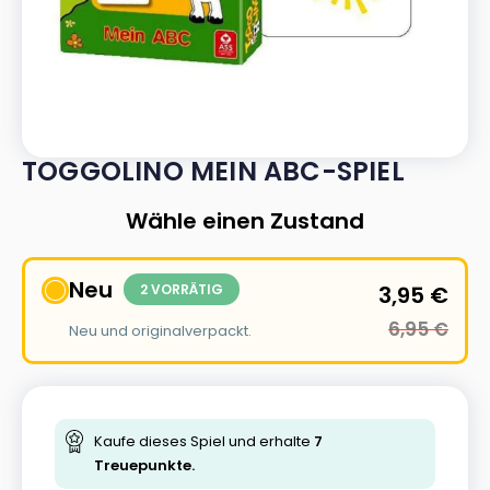
TOGGOLINO MEIN ABC-SPIEL
Wähle einen Zustand
Neu
2 VORRÄTIG
3,95
€
6,95
€
Neu und originalverpackt.
Kaufe dieses Spiel und erhalte
7
Treuepunkte.