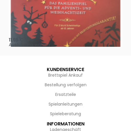
Oh, heilige Nacht!
2 D
11,95
€
4,
Ausführung wählen
Au
KUNDENSERVICE
Brettspiel Ankauf
Bestellung verfolgen
Ersatzteile
Spielanleitungen
Spieleberatung
INFORMATIONEN
Ladengeschäft