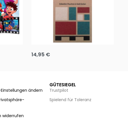
Team up
Ha
14,95
€
8
Ausführung wählen
Au
GÜTESIEGEL
-Einstellungen ändern
Trustpilot
Privatsphäre-
Spielend für Toleranz
n
n widerrufen