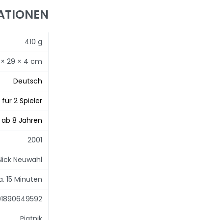
ATIONEN
410 g
5 × 29 × 4 cm
Deutsch
für 2 Spieler
ab 8 Jahren
2001
Nick Neuwahl
a. 15 Minuten
01890649592
Piatnik