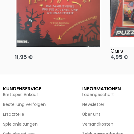
Oh, heilige Nacht!
2 Disney 
Cars
11,95
€
4,95
€
Ausführung wählen
Ausführun
KUNDENSERVICE
INFORMATIONEN
Brettspiel Ankauf
Ladengeschäft
Bestellung verfolgen
Newsletter
Ersatzteile
Über uns
Spielanleitungen
Versandkosten