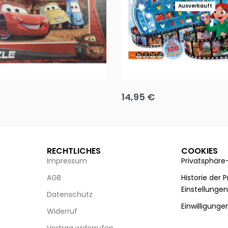
Ausverkauft
Puzzle 35 Teile Minnie +
Disney Guess the Film
14,95
€
g wählen
Ausführung wählen
RECHTLICHES
COOKIES
Impressum
Privatsphäre
AGB
Historie der 
Einstellunge
Datenschutz
Einwilligunge
Widerruf