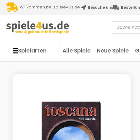
Willkommen bei spiele4us.de
Besuche uns
Bestellun
Spielarten
Alle Spiele
Neue Spiele
G