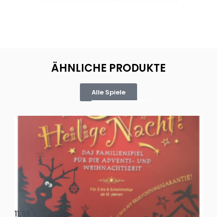
ÄHNLICHE PRODUKTE
Alle Spiele
Oh, heilige Nacht!
2 D
11,95
€
4,