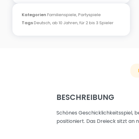
Kategorien
Familienspiele
,
Partyspiele
Tags
Deutsch
,
ab 10 Jahren
,
für 2 bis 3 Spieler
BESCHREIBUNG
Schönes Geschicklichkeitsspiel, b
positioniert. Das Dreieck sitzt an 