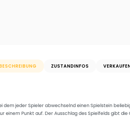
BESCHREIBUNG
ZUSTANDINFOS
VERKAUFE
ei dem jeder Spieler abwechselnd einen Spielstein belie
nur einem Punkt auf. Der Ausschlag des Spielfelds gibt die 