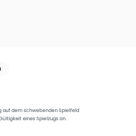
N
big auf dem schwebenden Spielfeld
Gültigkeit eines Spielzugs an.