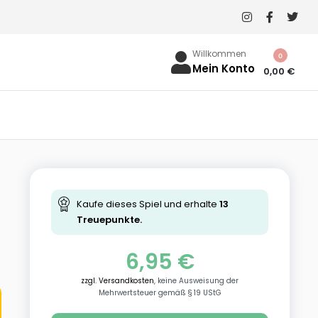
Willkommen
0
Mein Konto
0,00
€
Kaufe dieses Spiel und erhalte
13
Treuepunkte.
6,95
€
zzgl. Versandkosten
, keine Ausweisung der
Mehrwertsteuer gemäß § 19 UStG