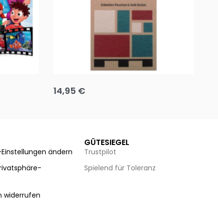
Team up
Ha
14,95
€
8
Ausführung wählen
Au
GÜTESIEGEL
-Einstellungen ändern
Trustpilot
Privatsphäre-
Spielend für Toleranz
n
n widerrufen