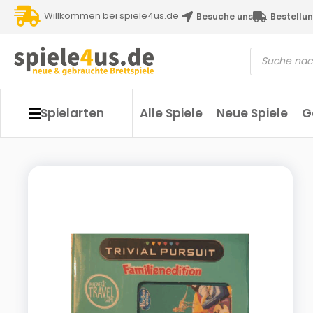
Willkommen bei spiele4us.de
Besuche uns
Bestellun
Spielarten
Alle Spiele
Neue Spiele
G