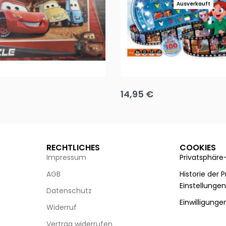
Ausverkauft
Puzzle 35 Teile Minnie +
Disney Guess the Film
14,95
€
g wählen
Ausführung wählen
RECHTLICHES
COOKIES
Impressum
Privatsphäre
AGB
Historie der 
Einstellunge
Datenschutz
Einwilligunge
Widerruf
Vertrag widerrufen