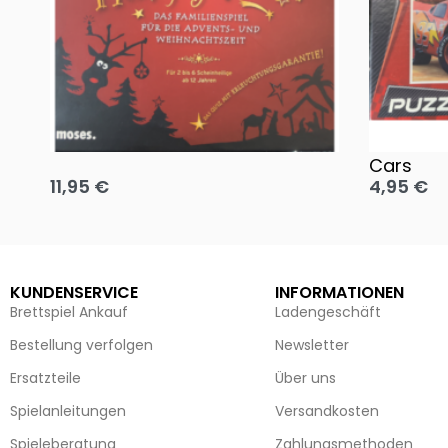
Oh, heilige Nacht!
2 Disney 
Cars
11,95
€
4,95
€
Ausführung wählen
Ausführun
KUNDENSERVICE
INFORMATIONEN
Brettspiel Ankauf
Ladengeschäft
Bestellung verfolgen
Newsletter
Ersatzteile
Über uns
Spielanleitungen
Versandkosten
Spieleberatung
Zahlungsmethoden