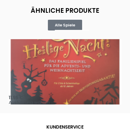
ÄHNLICHE PRODUKTE
Alle Spiele
Oh, heilige Nacht!
2 D
11,95
€
4,
Ausführung wählen
Au
KUNDENSERVICE