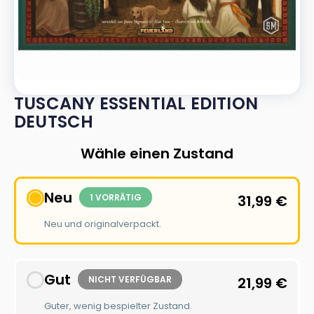
TUSCANY ESSENTIAL EDITION
DEUTSCH
Wähle einen Zustand
Neu
1 VORRÄTIG
31,99
€
Neu und originalverpackt.
Gut
NICHT VERFÜGBAR
21,99
€
Guter, wenig bespielter Zustand.