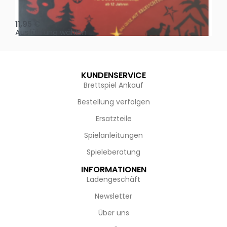
Oh, heilige Nacht!
2 D
11,95
€
4,
Ausführung wählen
Au
KUNDENSERVICE
Brettspiel Ankauf
Bestellung verfolgen
Ersatzteile
Spielanleitungen
Spieleberatung
INFORMATIONEN
Ladengeschäft
Newsletter
Über uns